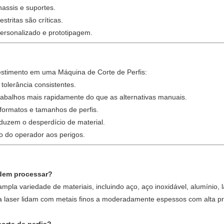
assis e suportes.
stritas são críticas.
ersonalizado e prototipagem.
vestimento em uma Máquina de Corte de Perfis:
tolerância consistentes.
abalhos mais rapidamente do que as alternativas manuais.
formatos e tamanhos de perfis.
eduzem o desperdício de material.
o do operador aos perigos.
odem processar?
mpla variedade de materiais, incluindo aço, aço inoxidável, alumíni
as a laser lidam com metais finos a moderadamente espessos com alta