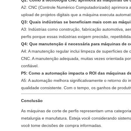
Q2: Como a tecnologia CNC aprimora as máquinas de c
A2: CNC (Controle Numérico Computadorizado) aprimora as
upload de projetos digitais que a máquina executa automa
Q3: Quais indústrias se beneficiam mais com as máqui
A3: Indústrias como construção, fabricação automotiva, ae
perfis porque essas indústrias exigem precisão, repetibil
Q4: Que manutenção é necessária para máquinas de co
A4: A manutenção regular inclui limpeza de superfícies de 
CNC. A manutenção adequada, muitas vezes orientada por 
confiável.
P5: Como a automação impacta o ROI das máquinas de 
A5: A automação melhora significativamente o retorno do 
qualidade consistente. Com o tempo, os ganhos de produti
Conclusão
As máquinas de corte de perfis representam uma categoria 
metalurgia e manufatura. Esteja você considerando sistem
você tome decisões de compra informadas.