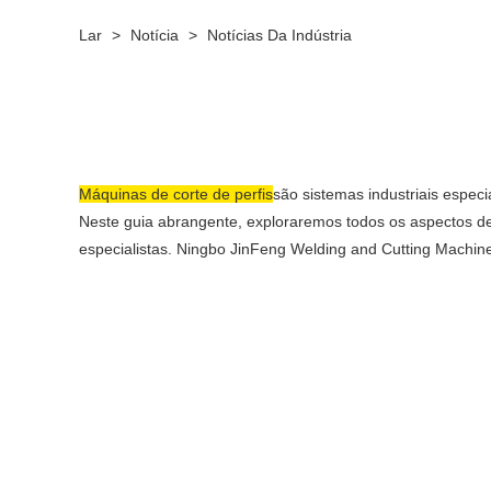
Lar
>
Notícia
>
Notícias Da Indústria
Máquinas de corte de perfis
são sistemas industriais especi
Neste guia abrangente, exploraremos todos os aspectos de
especialistas. Ningbo JinFeng Welding and Cutting Machiner