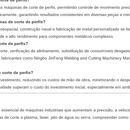
orte de perfis?
 máquinas de corte de perfis, permitindo controle de movimento prec
ticamente, garantindo resultados consistentes em diversas peças e m
nas de corte de perfis?
roespacial, construção naval e fabricação de metal personalizado se b
idade e alto rendimento para componentes metálicos complexos.
rte de perfis?
corte, verificação de alinhamento, substituição de consumíveis desgas
fabricantes como Ningbo JinFeng Welding and Cutting Machinery Manuf
corte de perfis?
investimento, reduzindo os custos de mão de obra, minimizando o desp
vidade superam o custo do investimento inicial, especialmente em am
essencial de máquinas industriais que aumentam a precisão, a velocida
as de corte a plasma, laser, jato de água ou serra, compreender com