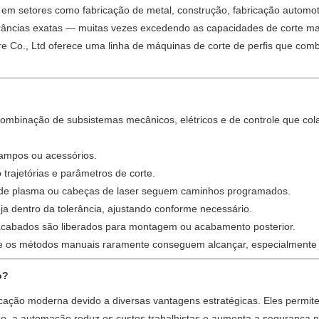
em setores como fabricação de metal, construção, fabricação automot
râncias exatas — muitas vezes excedendo as capacidades de corte ma
e Co., Ltd oferece uma linha de máquinas de corte de perfis que co
ombinação de subsistemas mecânicos, elétricos e de controle que col
rampos ou acessórios.
rajetórias e parâmetros de corte.
s de plasma ou cabeças de laser seguem caminhos programados.
a dentro da tolerância, ajustando conforme necessário.
abados são liberados para montagem ou acabamento posterior.
 que os métodos manuais raramente conseguem alcançar, especialmente 
o?
bricação moderna devido a diversas vantagens estratégicas. Eles permi
o, a automação reduz os custos trabalhistas e aumenta a segurança no