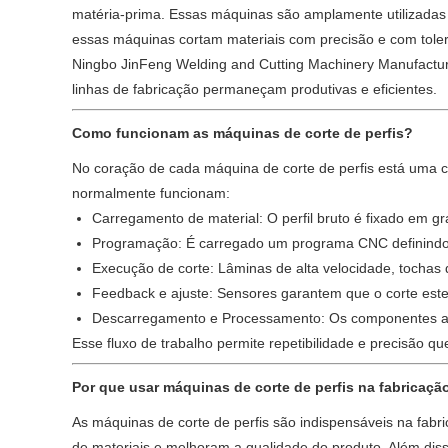
matéria-prima. Essas máquinas são amplamente utilizadas 
essas máquinas cortam materiais com precisão e com tole
Ningbo JinFeng Welding and Cutting Machinery Manufactur
linhas de fabricação permaneçam produtivas e eficientes.
Como funcionam as máquinas de corte de perfis?
No coração de cada máquina de corte de perfis está uma c
normalmente funcionam:
Carregamento de material: O perfil bruto é fixado em g
Programação: É carregado um programa CNC definindo t
Execução de corte: Lâminas de alta velocidade, tocha
Feedback e ajuste: Sensores garantem que o corte estej
Descarregamento e Processamento: Os componentes ac
Esse fluxo de trabalho permite repetibilidade e precisão
Por que usar máquinas de corte de perfis na fabricaçã
As máquinas de corte de perfis são indispensáveis ​​na fa
de materiais e melhoram a qualidade do produto. Além diss